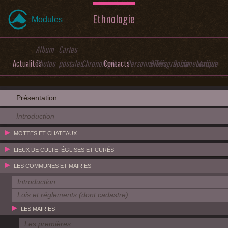
Ethnologie
Modules
Album
Cartes
Actualités
Photos
postales
Chronologie
Contacts
Personnalités
Bibliographie
Documentation
Lexique
Présentation
Introduction
MOTTES ET CHATEAUX
LIEUX DE CULTE, ÉGLISES ET CURÉS
LES COMMUNES ET MAIRIES
Introduction
Lois et réglements (dont cadastre)
LES MAIRIES
Les premières