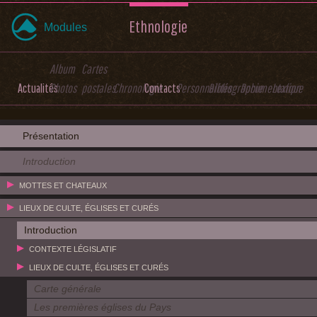
Ethnologie
Modules
Album
Cartes
Actualités
Photos
postales
Chronologie
Contacts
Personnalités
Bibliographie
Documentation
Lexique
Présentation
Introduction
MOTTES ET CHATEAUX
LIEUX DE CULTE, ÉGLISES ET CURÉS
Introduction
CONTEXTE LÉGISLATIF
LIEUX DE CULTE, ÉGLISES ET CURÉS
Carte générale
Les premières églises du Pays