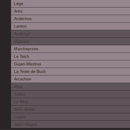
Lège
Arès
Andernos
Lanton
Audenge
Biganos
Marcheprime
Le Teich
Gujan-Mestras
La Teste de Buch
Arcachon
Mios
Salles
Le Barp
Belin-Beliet
Lugos
Saint-Magne