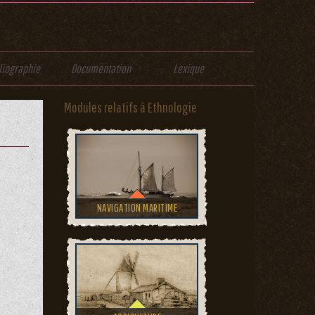
liographie
Documentation
Lexique
Modules relatifs à Ethnologie
NAVIGATION MARITIME