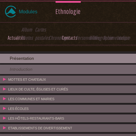
Ethnologie
Modules
Album
Cartes
Actualités
Photos
postales
Chronologie
Contacts
Personnalités
Bibliographie
Documentation
Lexique
Présentation
Introduction
MOTTES ET CHATEAUX
LIEUX DE CULTE, ÉGLISES ET CURÉS
LES COMMUNES ET MAIRIES
LES ÉCOLES
LES HÔTELS-RESTAURANTS-BARS
ETABLISSEMENTS DE DIVERTISSEMENT